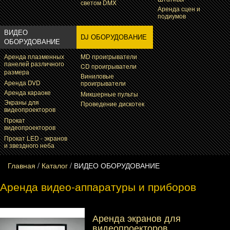
светом DMX
Аренда сцен и
подиумов
ВИДЕО
DJ ОБОРУДОВАНИЕ
ОБОРУДОВАНИЕ
Аренда плазменных
MD проигрыватели
панелей различного
CD проигрыватели
размера
Виниловые
Аренда DVD
проигрыватели
Аренда караоке
Микшерные пульты
Экраны для
Проведение дискотек
видеопроекторов
Прокат
видеопроекторов
Прокат LED - экранов
и звездного неба
Главная
/
Каталог
/
ВИДЕО ОБОРУДОВАНИЕ
Аренда видео-аппаратуры и приборов
Аренда экранов для
видеопроекторов