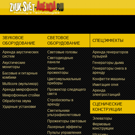
8 (495)799-88-91 - Техническое обеспечение шоу программ и
массовых мероприятий
ЗВУКОВОЕ
СВЕТОВОЕ
СПЕЦЭФФЕКТЫ
ОБОРУДОВАНИЕ
ОБОРУДОВАНИЕ
Аренда акустических
Световые головы
Аренда генераторов
систем
пузырей
Светодиодные
панели
Акустические
Генераторы дыма
мониторы
Зенитные
Генераторы снега в
прожекторы
аренду
Басовые и гитарные
комбики
Цветомузыкальные
Конфетти машины
приборы
Multicore (мультикор)
Имитация огня
Аренда микрофонов
Прожектор следящего
Аренда
света
электростанций
Микрофонные стойки
Стробоскопы в
Обработка звука
СЦЕНИЧЕСКИЕ
аренду
Ударные установки
КОНСТРУКЦИИ
Светильники
ультрафиолетовые
Элеваторы
Прожекторы световые
Фермовые
Лазерные эффекты
конструкции
Пульты управления
Штативы