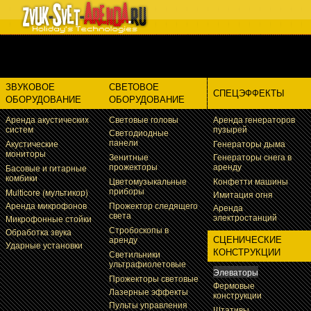
8 (495)799-88-91 - Техническое обеспечение шоу программ и
массовых мероприятий
ЗВУКОВОЕ
СВЕТОВОЕ
СПЕЦЭФФЕКТЫ
ОБОРУДОВАНИЕ
ОБОРУДОВАНИЕ
Аренда акустических
Световые головы
Аренда генераторов
систем
пузырей
Светодиодные
панели
Акустические
Генераторы дыма
мониторы
Зенитные
Генераторы снега в
прожекторы
аренду
Басовые и гитарные
комбики
Цветомузыкальные
Конфетти машины
приборы
Multicore (мультикор)
Имитация огня
Аренда микрофонов
Прожектор следящего
Аренда
света
электростанций
Микрофонные стойки
Стробоскопы в
Обработка звука
СЦЕНИЧЕСКИЕ
аренду
Ударные установки
КОНСТРУКЦИИ
Светильники
ультрафиолетовые
Элеваторы
Прожекторы световые
Фермовые
Лазерные эффекты
конструкции
Пульты управления
Штативы