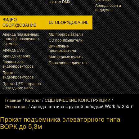
светом DMX
Аренда сцен и
подиумов
ВИДЕО
DJ ОБОРУДОВАНИЕ
ОБОРУДОВАНИЕ
Аренда плазменных
MD проигрыватели
панелей различного
CD проигрыватели
размера
Виниловые
Аренда DVD
проигрыватели
Аренда караоке
Микшерные пульты
Экраны для
Проведение дискотек
видеопроекторов
Прокат
видеопроекторов
Прокат LED - экранов
и звездного неба
Главная
/
Каталог
/
СЦЕНИЧЕСКИЕ КОНСТРУКЦИИ
/
Элеваторы
/
Аренда штатива с ручной лебедкой Work lw-255-r
Прокат подъемника элеваторного типа
ВОРК до 5,3м